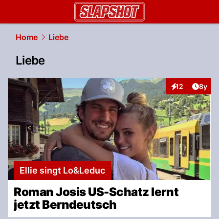
slapshot.
NAU.ch
Home
Liebe
Liebe
Artike
12
8y
Interaktionen
Ellie singt Lo&Leduc
Roman Josis US-Schatz lernt
jetzt Berndeutsch