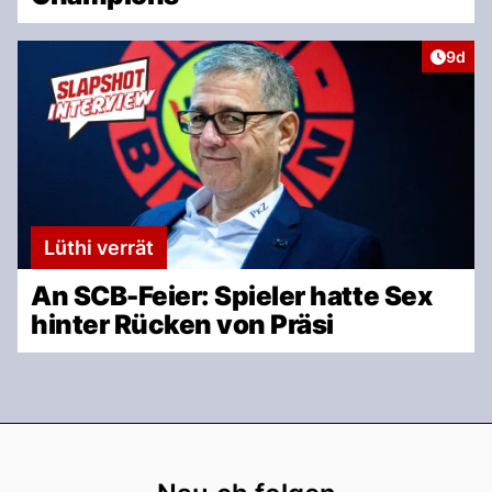
Artike
9d
Lüthi verrät
An SCB-Feier: Spieler hatte Sex
hinter Rücken von Präsi
Footer