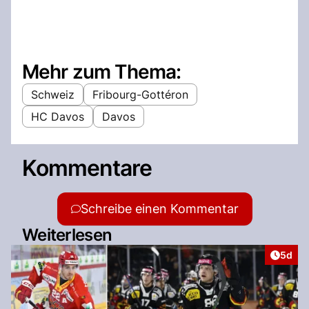
Mehr zum Thema:
Schweiz
Fribourg-Gottéron
HC Davos
Davos
Kommentare
Schreibe einen Kommentar
Weiterlesen
Artike
5d