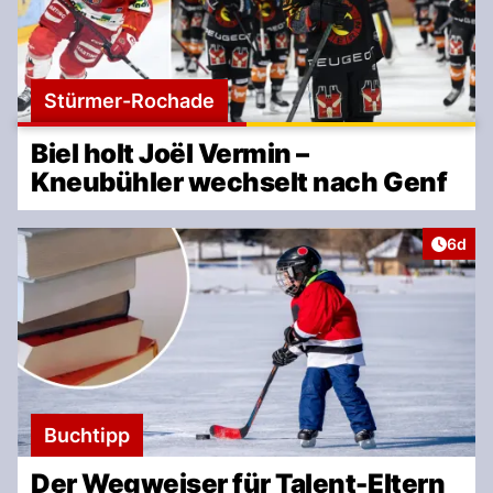
Stürmer-Rochade
Biel holt Joël Vermin –
Kneubühler wechselt nach Genf
Artike
6d
Buchtipp
Der Wegweiser für Talent-Eltern