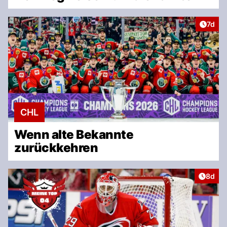
Artike
7d
CHL
Wenn alte Bekannte
zurückkehren
Artike
8d