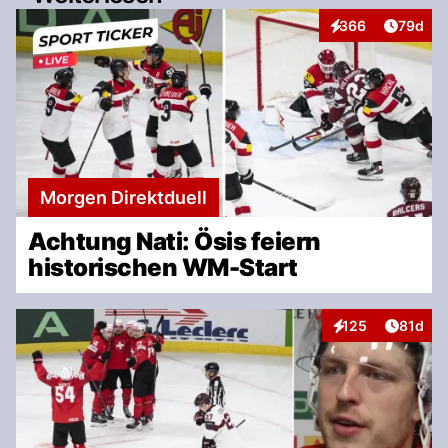
Artikel 
366
79d
Interaktionen
Morgen Direktduell
Achtung Nati: Ösis feiern
historischen WM-Start
Artikel
125
81d
Interaktionen