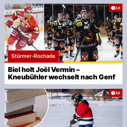
Artike
2d
Stürmer-Rochade
Biel holt Joël Vermin –
Kneubühler wechselt nach Genf
Artike
3d