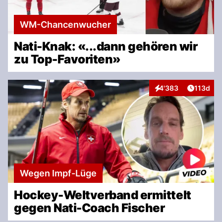
WM-Chancenwucher
Nati-Knak: «...dann gehören wir
zu Top-Favoriten»
Artikel v
4'383
113d
Interaktionen
Wegen Impf-Lüge
Hockey-Weltverband ermittelt
gegen Nati-Coach Fischer