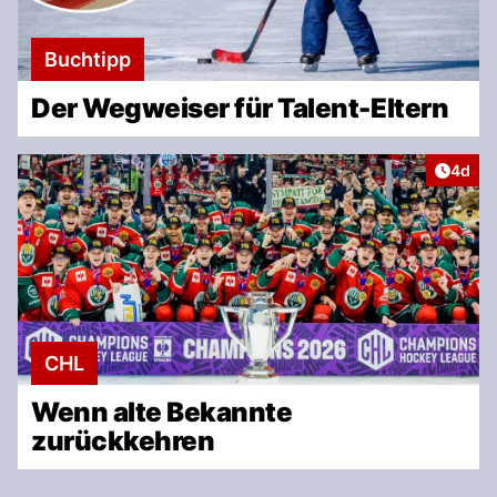
Buchtipp
Der Wegweiser für Talent-Eltern
Artike
4d
CHL
Wenn alte Bekannte
zurückkehren