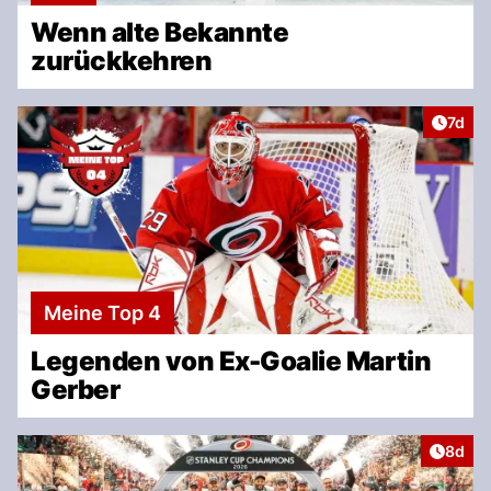
Wenn alte Bekannte
zurückkehren
Artike
7d
Meine Top 4
Legenden von Ex-Goalie Martin
Gerber
Artike
8d