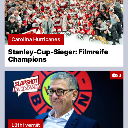
Carolina Hurricanes
Stanley-Cup-Sieger: Filmreife
Champions
Artike
8d
Lüthi verrät