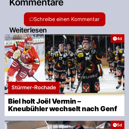
Kommentare
Schreibe einen Kommentar
Weiterlesen
Artike
4d
Stürmer-Rochade
Biel holt Joël Vermin –
Kneubühler wechselt nach Genf
Artike
5d