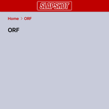
slapshot.
NAU.ch
Home
ORF
ORF