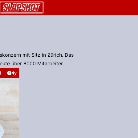
AU.ch
skonzern mit Sitz in Zürich. Das
ute über 8000 Mitarbeiter.
Artikel veröffentlicht:
1
4y
nteraktionen