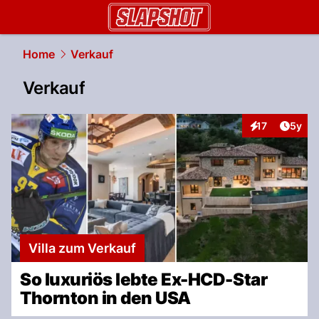
slapshot.
NAU.ch
Home
Verkauf
Verkauf
Artike
17
5y
Interaktionen
Villa zum Verkauf
So luxuriös lebte Ex-HCD-Star
Thornton in den USA