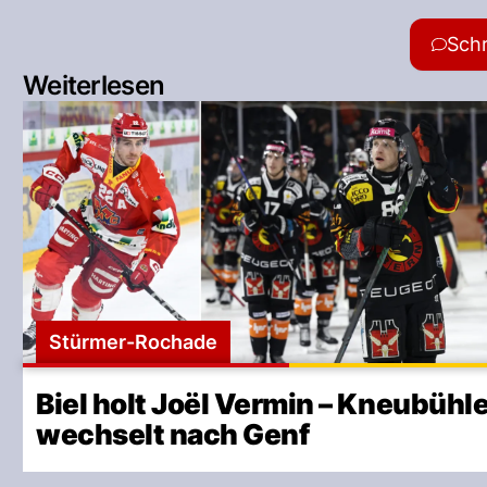
Sch
Weiterlesen
Stürmer-Rochade
Biel holt Joël Vermin – Kneubühl
wechselt nach Genf