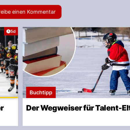
reibe einen Kommentar
Artikel veröffentlicht:
5d
Buchtipp
er
Der Wegweiser für Talent-El