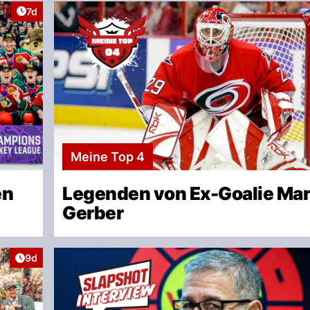
Artikel veröffentlicht:
7d
Meine Top 4
en
Legenden von Ex-Goalie Mar
Gerber
Artikel veröffentlicht:
9d