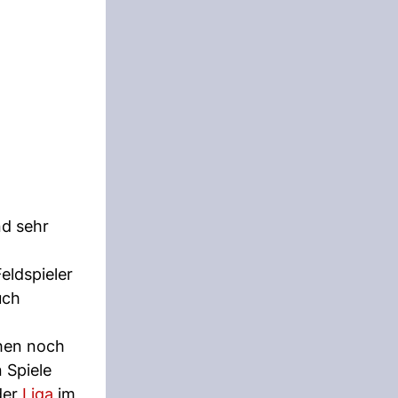
nd sehr
eldspieler
uch
ehen noch
 Spiele
der
Liga
im