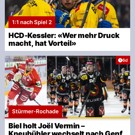
1:1 nach Spiel 2
HCD-Kessler: «Wer mehr Druck
macht, hat Vorteil»
Artike
6d
Stürmer-Rochade
Biel holt Joël Vermin –
Kneubühler wechselt nach Genf