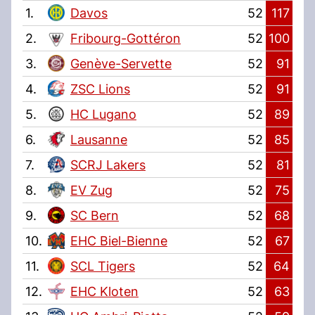
1.
Davos
52
117
2.
Fribourg-Gottéron
52
100
3.
Genève-Servette
52
91
4.
ZSC Lions
52
91
5.
HC Lugano
52
89
6.
Lausanne
52
85
7.
SCRJ Lakers
52
81
8.
EV Zug
52
75
9.
SC Bern
52
68
10.
EHC Biel-Bienne
52
67
11.
SCL Tigers
52
64
12.
EHC Kloten
52
63