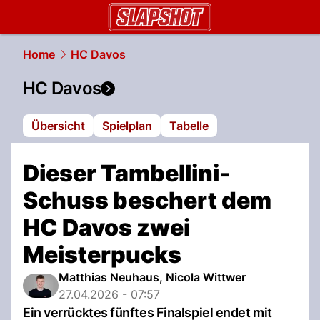
slapshot.
NAU.ch
Home
HC Davos
HC Davos
Übersicht
Spielplan
Tabelle
Dieser Tambellini-
Schuss beschert dem
HC Davos zwei
Meisterpucks
Matthias Neuhaus, Nicola Wittwer
27.04.2026 - 07:57
Ein verrücktes fünftes Finalspiel endet mit