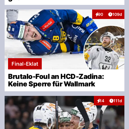
Artikel v
90
109d
Interaktionen
Final-Eklat
Brutalo-Foul an HCD-Zadina:
Keine Sperre für Wallmark
Artikel 
14
111d
Interaktionen