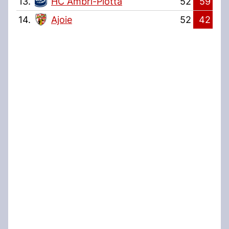
13.
HC Ambri-Piotta
52
59
14.
Ajoie
52
42