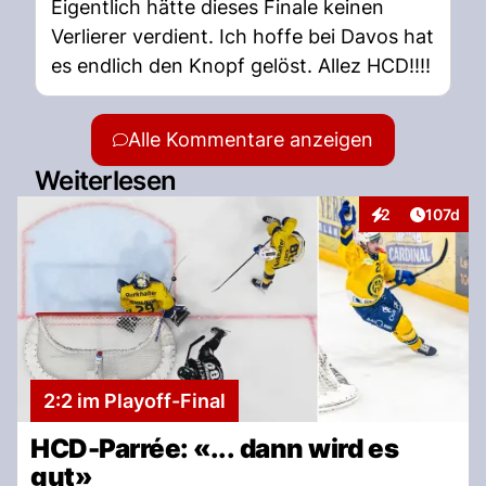
Eigentlich hätte dieses Finale keinen
Verlierer verdient. Ich hoffe bei Davos hat
es endlich den Knopf gelöst. Allez HCD!!!!
Alle Kommentare anzeigen
Weiterlesen
Artikel v
2
107d
Interaktionen
2:2 im Playoff-Final
HCD-Parrée: «... dann wird es
gut»