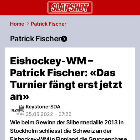
slapshot.
NAU.ch
Home
Patrick Fischer
Patrick Fischer
Eishockey-WM –
Patrick Fischer: «Das
Turnier fängt erst jetzt
an»
Keystone-SDA
25.05.2022 - 07:26
Wie beim Gewinn der Silbermedaille 2013 in
Stockholm schliesst die Schweiz an der
Eishockey-WM in Finnland die Gruppenphase