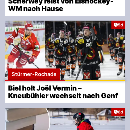
Scherwey reist von Eishockey-
WM nach Hause
Artike
5d
Stürmer-Rochade
Biel holt Joël Vermin –
Kneubühler wechselt nach Genf
Artike
6d