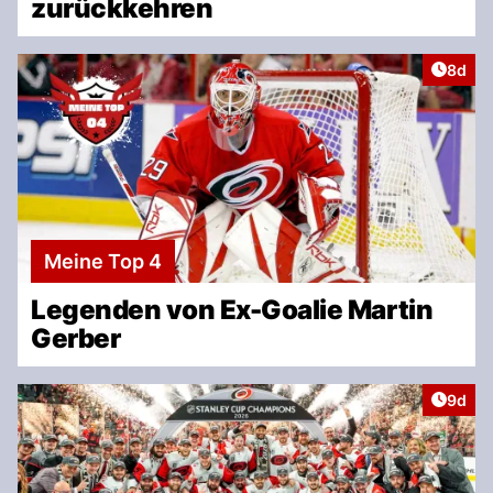
zurückkehren
Artike
8d
Meine Top 4
Legenden von Ex-Goalie Martin
Gerber
Artike
9d