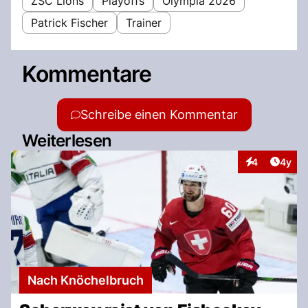
ZSC Lions
Playoffs
Olympia 2026
Patrick Fischer
Trainer
Kommentare
Schreibe einen Kommentar
Weiterlesen
Artike
4
4y
Interaktionen
Nach Knöchelbruch