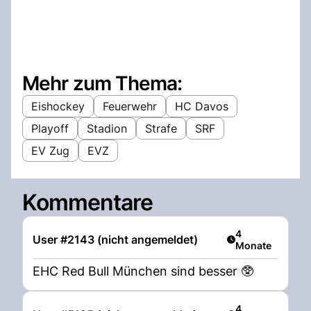
Mehr zum Thema:
Eishockey
Feuerwehr
HC Davos
Playoff
Stadion
Strafe
SRF
EV Zug
EVZ
Kommentare
Artikel veröffent
4
User #2143 (nicht angemeldet)
Monate
EHC Red Bull München sind besser 🥸
Artikel veröffent
4