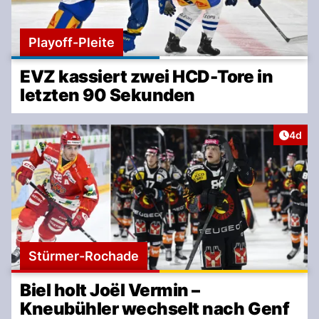
Playoff-Pleite
EVZ kassiert zwei HCD-Tore in
letzten 90 Sekunden
Artike
4d
Stürmer-Rochade
Biel holt Joël Vermin –
Kneubühler wechselt nach Genf