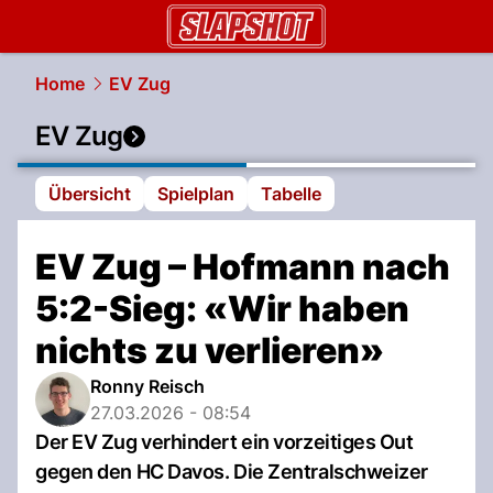
slapshot.
NAU.ch
Home
EV Zug
EV Zug
Übersicht
Spielplan
Tabelle
EV Zug – Hofmann nach
5:2-Sieg: «Wir haben
nichts zu verlieren»
Ronny Reisch
27.03.2026 - 08:54
Der EV Zug verhindert ein vorzeitiges Out
gegen den HC Davos. Die Zentralschweizer