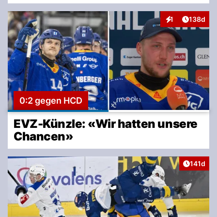
Artikel v
1
138d
Interaktionen
0:2 gegen HCD
EVZ-Künzle: «Wir hatten unsere
Chancen»
Artikel v
141d