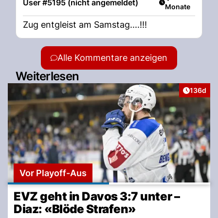
User #5195 (nicht angemeldet)
Monate
Zug entgleist am Samstag....!!!
Alle Kommentare anzeigen
Weiterlesen
Artikel v
136d
Vor Playoff-Aus
EVZ geht in Davos 3:7 unter –
Diaz: «Blöde Strafen»