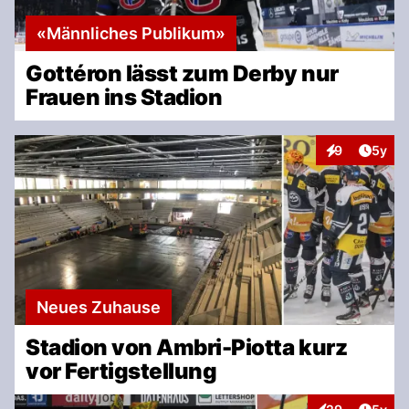
«Männliches Publikum»
Gottéron lässt zum Derby nur
Frauen ins Stadion
Artike
9
5y
Interaktionen
Neues Zuhause
Stadion von Ambri-Piotta kurz
vor Fertigstellung
Artike