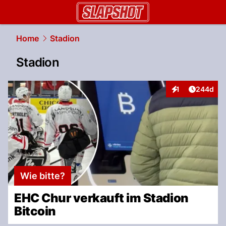
slapshot.
NAU.ch
Home
Stadion
Stadion
Artikel v
1
244d
Interaktionen
Wie bitte?
EHC Chur verkauft im Stadion
Bitcoin