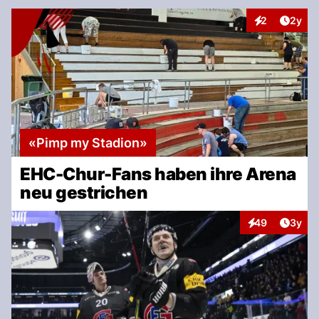
Artike
2
2y
Interaktionen
«Pimp my Stadion»
EHC-Chur-Fans haben ihre Arena
neu gestrichen
Artike
49
3y
Interaktionen