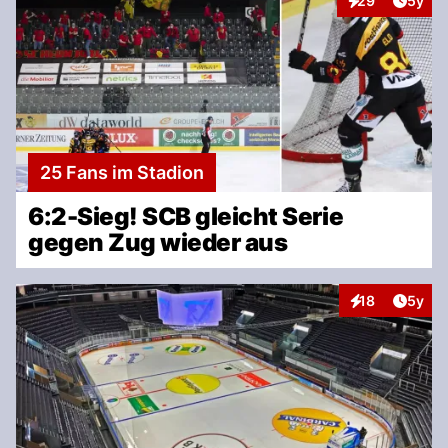
29
5y
Interaktionen
25 Fans im Stadion
6:2-Sieg! SCB gleicht Serie
gegen Zug wieder aus
Artike
18
5y
Interaktionen