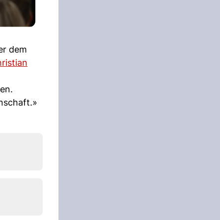
ter dem
ristian
en.
nschaft.»