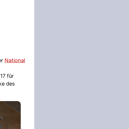
er
National
17 für
cke des