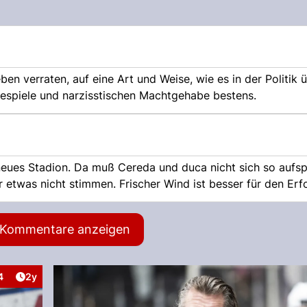
n verraten, auf eine Art und Weise, wie es in der Politik ü
nkespiele und narzisstischen Machtgehabe bestens.
 neues Stadion. Da muß Cereda und duca nicht sich so aufsp
etwas nicht stimmen. Frischer Wind ist besser für den Erfo
e Kommentare anzeigen
Artikel veröffentlicht:
4
2y
teraktionen