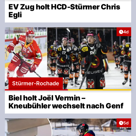
EV Zug holt HCD-Stürmer Chris
Egli
Artike
4d
Stürmer-Rochade
Biel holt Joël Vermin –
Kneubühler wechselt nach Genf
Artike
5d