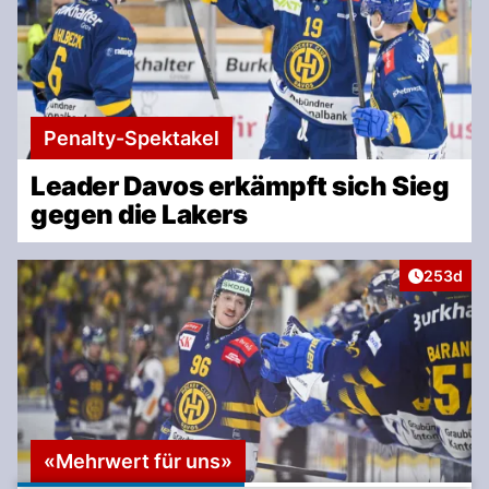
Penalty-Spektakel
Leader Davos erkämpft sich Sieg
gegen die Lakers
Artikel v
253d
«Mehrwert für uns»