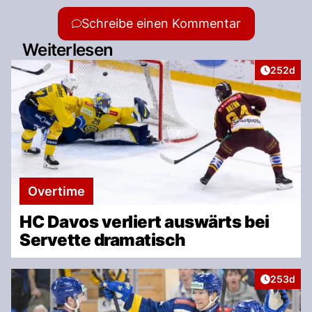
Schreibe einen Kommentar
Weiterlesen
Artikel v
252d
Overtime
HC Davos verliert auswärts bei
Servette dramatisch
Artikel v
253d