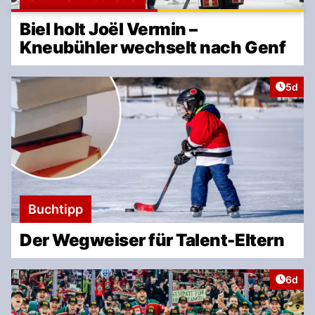
Biel holt Joël Vermin –
Kneubühler wechselt nach Genf
Artike
5d
Buchtipp
Der Wegweiser für Talent-Eltern
Artike
6d