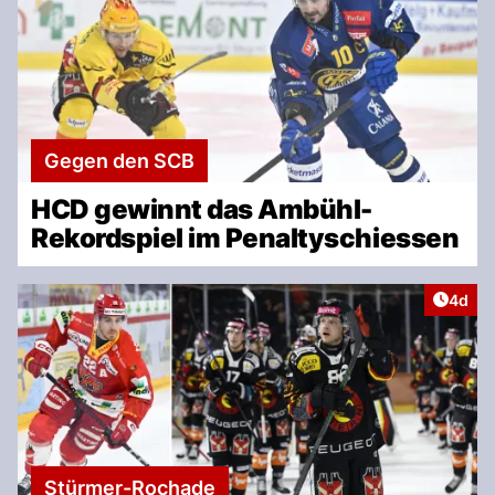
Gegen den SCB
HCD gewinnt das Ambühl-
Rekordspiel im Penaltyschiessen
Artike
4d
Stürmer-Rochade