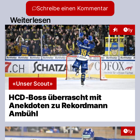
Schreibe einen Kommentar
Weiterlesen
Artike
1
1y
Interaktionen
«Unser Scout»
HCD-Boss überrascht mit
Anekdoten zu Rekordmann
Ambühl
Artike
1y