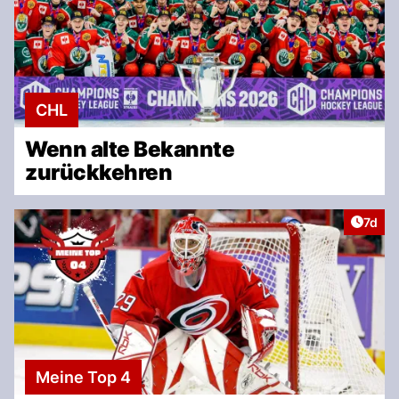
CHL
Wenn alte Bekannte
zurückkehren
Artike
7d
Meine Top 4