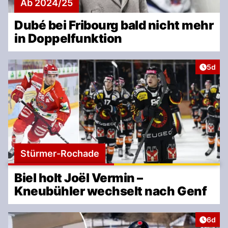
Ab 2024/25
Dubé bei Fribourg bald nicht mehr
in Doppelfunktion
Artike
5d
Stürmer-Rochade
Biel holt Joël Vermin –
Kneubühler wechselt nach Genf
Artike
6d