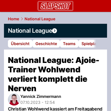
slapshot.
NAU.ch
Home
National League
National League
Übersicht
Geschichte
Teams
Spielplan
Tab
National League: Ajoie-
Trainer Wohlwend
verliert komplett die
Nerven
Yannick Zimmermann
07.10.2023 - 12:54
Christian Wohlwend kassiert am Freitagabend