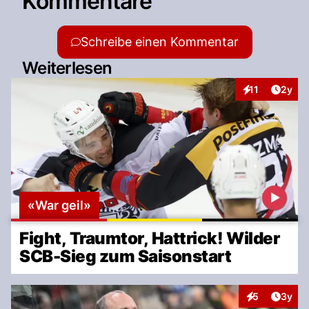
Kommentare
Schreibe einen Kommentar
Weiterlesen
Artike
11
2y
Interaktionen
«War geil»
Fight, Traumtor, Hattrick! Wilder
SCB-Sieg zum Saisonstart
Artike
5
3y
Interaktionen