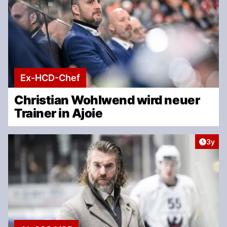
Ex-HCD-Chef
Christian Wohlwend wird neuer
Trainer in Ajoie
Artike
3y