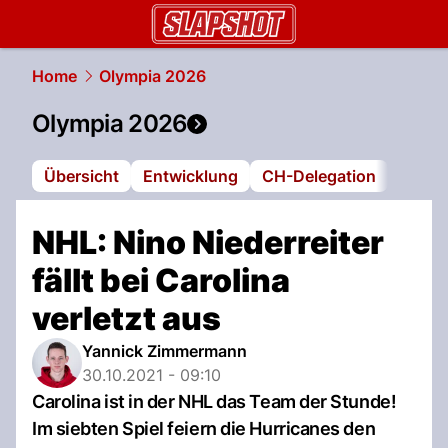
slapshot.
NAU.ch
Home
Olympia 2026
Olympia 2026
Übersicht
Entwicklung
CH-Delegation
Termi
NHL: Nino Niederreiter
fällt bei Carolina
verletzt aus
Yannick Zimmermann
30.10.2021 - 09:10
Carolina ist in der NHL das Team der Stunde!
Im siebten Spiel feiern die Hurricanes den