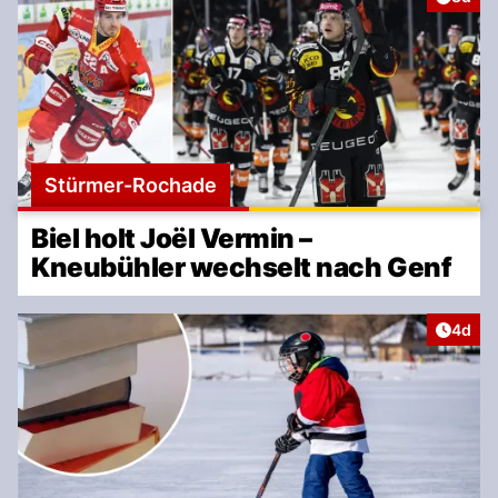
Stürmer-Rochade
Biel holt Joël Vermin –
Kneubühler wechselt nach Genf
Artike
4d