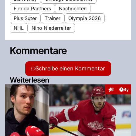
Florida Panthers
Nachrichten
Pius Suter
Trainer
Olympia 2026
NHL
Nino Niederreiter
Kommentare
Schreibe einen Kommentar
Weiterlesen
Artike
2
4y
Interaktionen