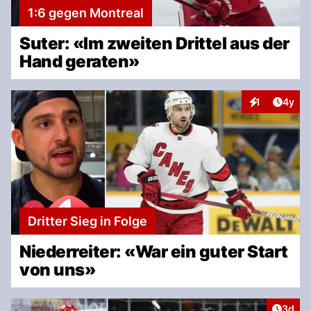
1:6 gegen Montreal
Suter: «Im zweiten Drittel aus der
Hand geraten»
Artike
1
4y
Interaktionen
Dritter Sieg in Folge
Niederreiter: «War ein guter Start
von uns»
Artike
3d