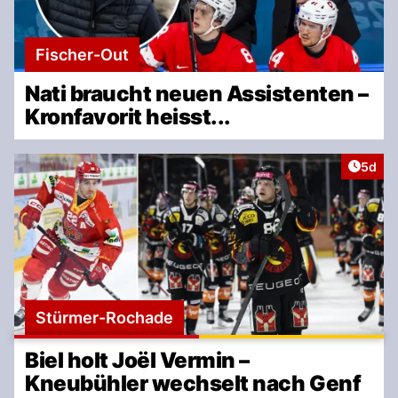
Fischer-Out
Nati braucht neuen Assistenten –
Kronfavorit heisst...
Artike
5d
Stürmer-Rochade
Biel holt Joël Vermin –
Kneubühler wechselt nach Genf