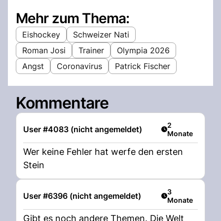
Mehr zum Thema:
Eishockey
Schweizer Nati
Roman Josi
Trainer
Olympia 2026
Angst
Coronavirus
Patrick Fischer
Kommentare
Artikel veröffent
2
User #4083 (nicht angemeldet)
Monate
Wer keine Fehler hat werfe den ersten
Stein
Artikel veröffent
3
User #6396 (nicht angemeldet)
Monate
Gibt es noch andere Themen. Die Welt