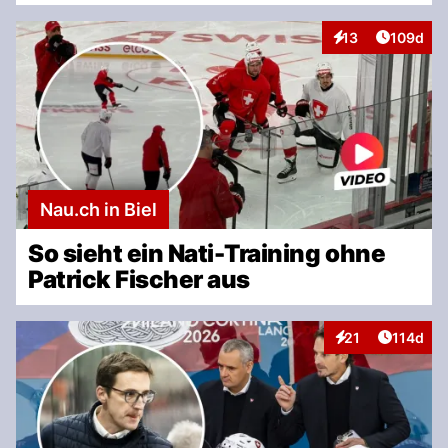
Artikel v
13
109d
Interaktionen
Nau.ch in Biel
So sieht ein Nati-Training ohne
Patrick Fischer aus
Artikel v
21
114d
Interaktionen