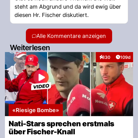
steht am Abgrund und da wird ewig über
diesen Hr. Fischer diskutiert.
Alle Kommentare anzeigen
Weiterlesen
Artikel v
830
109d
Interaktionen
«Riesige Bombe»
Nati-Stars sprechen erstmals
über Fischer-Knall