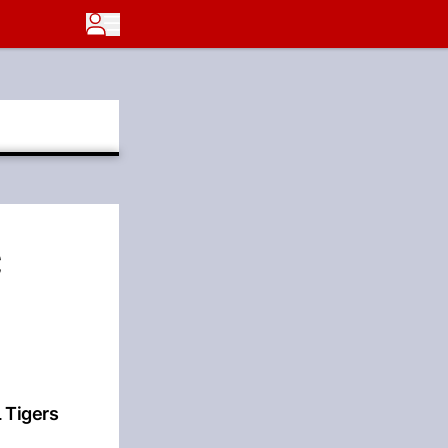
C
 Tigers