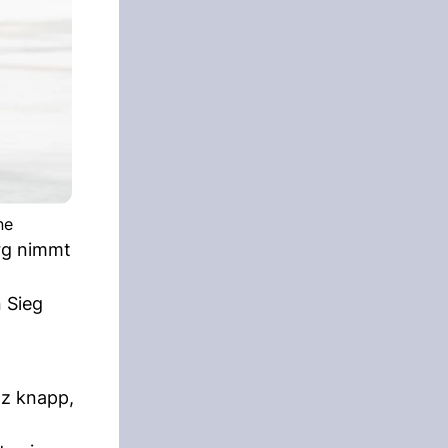
ne
urg nimmt
 Sieg
nz knapp,