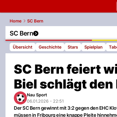
slapshot.
N
Home
SC Bern
SC Bern
Übersicht
Geschichte
Stars
Spielplan
Tab
SC Bern feiert w
Biel schlägt den
Nau Sport
06.01.2026 - 22:51
Der SC Bern gewinnt mit 3:2 gegen den EHC Klot
müssen in Fribourg eine knappe Pleite hinnehm