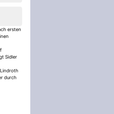
ach ersten
inen
f
t Sidler
 Lindroth
er durch