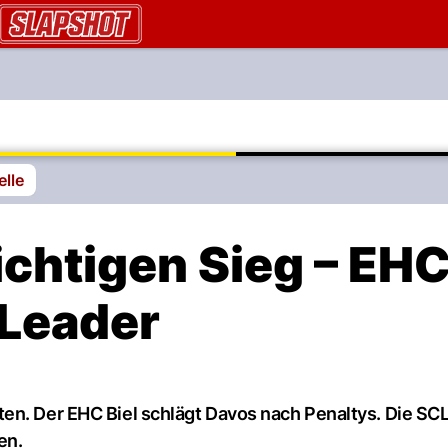
AU.ch
elle
ichtigen Sieg – EH
 Leader
en. Der EHC Biel schlägt Davos nach Penaltys. Die SCL
en.