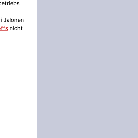
betriebs
i Jalonen
offs
nicht