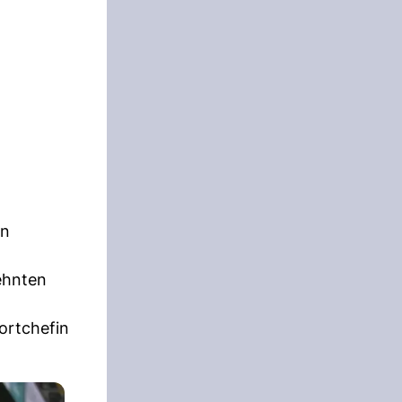
n
ehnten
ortchefin