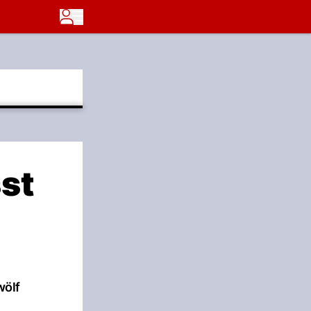
st
wölf