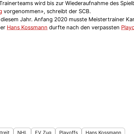
Trainerteams wird bis zur Wiederaufnahme des Spiel
g
vorgenommen», schreibt der SCB.
 diesem Jahr. Anfang 2020 musste Meistertrainer Kar
ger
Hans Kossmann
durfte nach den verpassten
Play
treit
NHL
EV Zug
Playoffs
Hans Kossmann