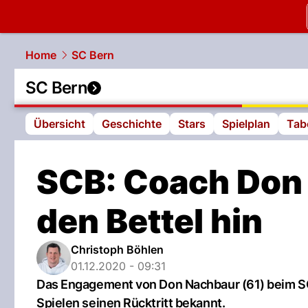
slapshot.
N
Home
SC Bern
SC Bern
Übersicht
Geschichte
Stars
Spielplan
Tab
SCB: Coach Don
den Bettel hin
Christoph Böhlen
01.12.2020 - 09:31
Das Engagement von Don Nachbaur (61) beim SCB
Spielen seinen Rücktritt bekannt.