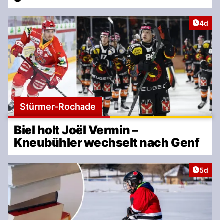
Artike
4d
Stürmer-Rochade
Biel holt Joël Vermin –
Kneubühler wechselt nach Genf
Artike
5d