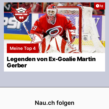
Artike
7d
Meine Top 4
Legenden von Ex-Goalie Martin
Gerber
Footer
Nau.ch folgen