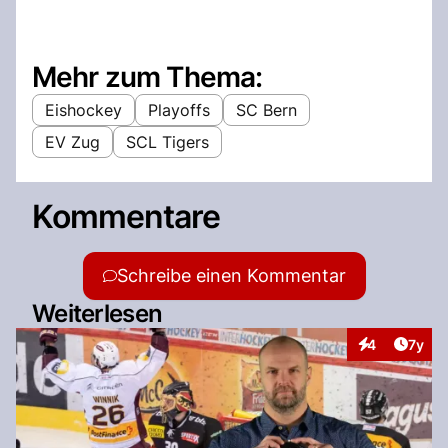
Mehr zum Thema:
Eishockey
Playoffs
SC Bern
EV Zug
SCL Tigers
Kommentare
Schreibe einen Kommentar
Weiterlesen
Artike
4
7y
Interaktionen