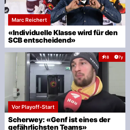
Marc Reichert
«Individuelle Klasse wird für den
SCB entscheidend»
Artike
18
7y
Interaktionen
Vor Playoff-Start
Scherwey: «Genf ist eines der
gefährlichsten Teams»