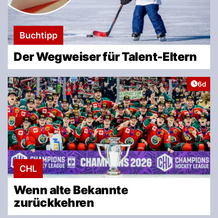
Buchtipp
Der Wegweiser für Talent-Eltern
Artike
6d
CHL
Wenn alte Bekannte
zurückkehren