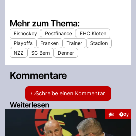
Mehr zum Thema:
Eishockey
Postfinance
EHC Kloten
Playoffs
Franken
Trainer
Stadion
NZZ
SC Bern
Denner
Kommentare
Schreibe einen Kommentar
Weiterlesen
Artike
3
2y
Interaktionen