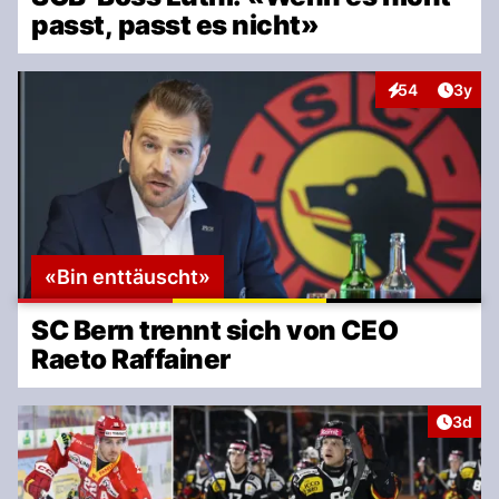
passt, passt es nicht»
Artike
54
3y
Interaktionen
«Bin enttäuscht»
SC Bern trennt sich von CEO
Raeto Raffainer
Artike
3d