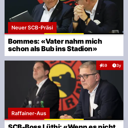
Neuer SCB-Präsi
Bommes: «Vater nahm mich
schon als Bub ins Stadion»
Artike
59
3y
Interaktionen
Raffainer-Aus
SCB-Boss Lüthi: «Wenn es nicht