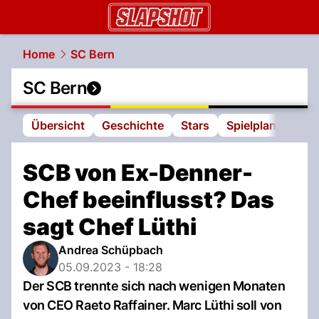
slapshot.
NAU.ch
Home
SC Bern
SC Bern
Übersicht
Geschichte
Stars
Spielplan
Tabe
SCB von Ex-Denner-
Chef beeinflusst? Das
sagt Chef Lüthi
Andrea Schüpbach
05.09.2023 - 18:28
Der SCB trennte sich nach wenigen Monaten
von CEO Raeto Raffainer. Marc Lüthi soll von