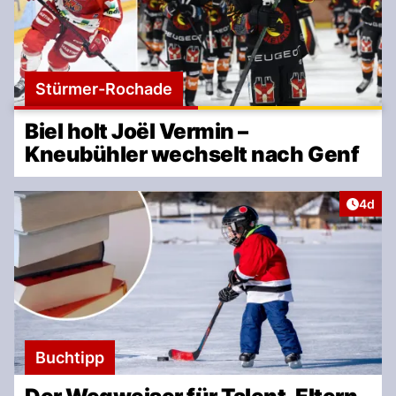
Stürmer-Rochade
Biel holt Joël Vermin –
Kneubühler wechselt nach Genf
Artike
4d
Buchtipp