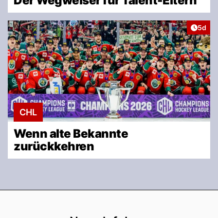
Der Wegweiser für Talent-Eltern
Artike
5d
CHL
Wenn alte Bekannte
zurückkehren
Footer