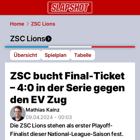
slapshot.
NAU.ch
Home
ZSC Lions
ZSC Lions
Übersicht
Spielplan
Tabelle
ZSC bucht Final-Ticket
– 4:0 in der Serie gegen
den EV Zug
Mathias Kainz
09.04.2024 - 00:03
Die ZSC Lions stehen als erster Playoff-
Finalist dieser National-League-Saison fest.