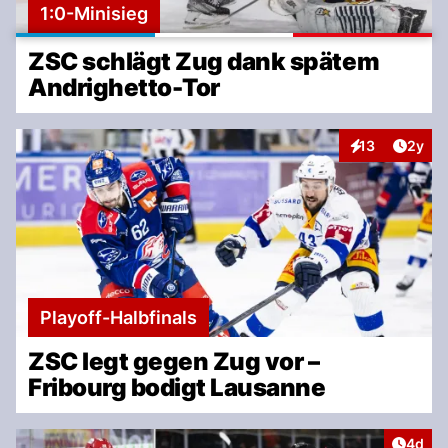
1:0-Minisieg
ZSC schlägt Zug dank spätem
Andrighetto-Tor
Artike
13
2y
Interaktionen
Playoff-Halbfinals
ZSC legt gegen Zug vor –
Fribourg bodigt Lausanne
Artike
4d