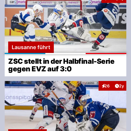
Interaktionen
Lausanne führt
ZSC stellt in der Halbfinal-Serie
gegen EVZ auf 3:0
Artike
26
2y
Interaktionen