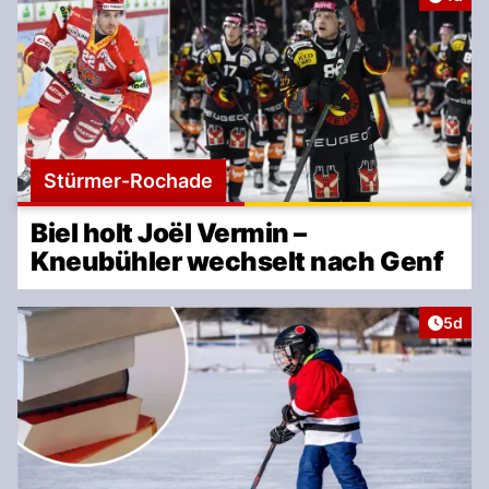
Stürmer-Rochade
Biel holt Joël Vermin –
Kneubühler wechselt nach Genf
Artike
5d