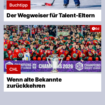
Buchtipp
Der Wegweiser für Talent-Eltern
Artike
6d
CHL
Wenn alte Bekannte
zurückkehren