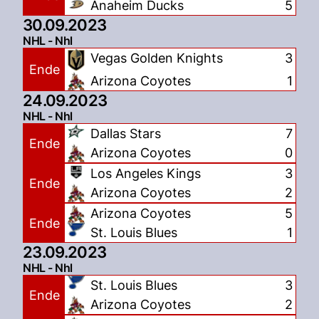
Anaheim Ducks
5
30.09.2023
NHL - Nhl
Vegas Golden Knights
3
Ende
Arizona Coyotes
1
24.09.2023
NHL - Nhl
Dallas Stars
7
Ende
Arizona Coyotes
0
Los Angeles Kings
3
Ende
Arizona Coyotes
2
Arizona Coyotes
5
Ende
St. Louis Blues
1
23.09.2023
NHL - Nhl
St. Louis Blues
3
Ende
Arizona Coyotes
2