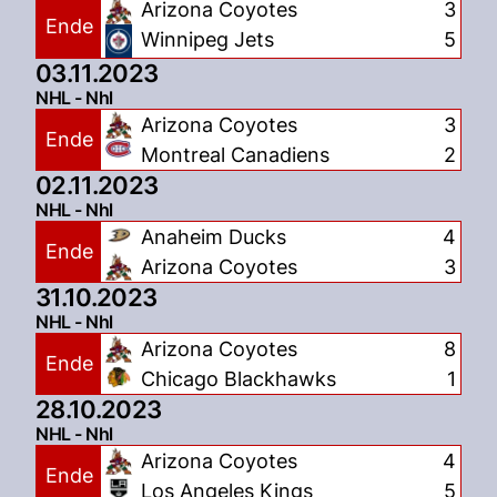
Arizona Coyotes
3
Ende
Winnipeg Jets
5
03.11.2023
NHL - Nhl
Arizona Coyotes
3
Ende
Montreal Canadiens
2
02.11.2023
NHL - Nhl
Anaheim Ducks
4
Ende
Arizona Coyotes
3
31.10.2023
NHL - Nhl
Arizona Coyotes
8
Ende
Chicago Blackhawks
1
28.10.2023
NHL - Nhl
Arizona Coyotes
4
Ende
Los Angeles Kings
5