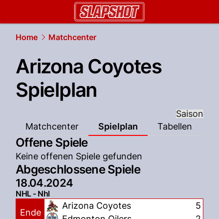
slapshot.
NAU.ch
Home
Matchcenter
Arizona Coyotes
Spielplan
Saison
Matchcenter
Spielplan
Tabellen
Offene Spiele
Keine offenen Spiele gefunden
Abgeschlossene Spiele
18.04.2024
NHL - Nhl
Arizona Coyotes
5
Ende
Edmonton Oilers
2