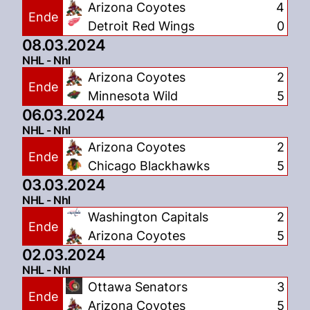
Arizona Coyotes
4
Ende
Detroit Red Wings
0
08.03.2024
NHL - Nhl
Arizona Coyotes
2
Ende
Minnesota Wild
5
06.03.2024
NHL - Nhl
Arizona Coyotes
2
Ende
Chicago Blackhawks
5
03.03.2024
NHL - Nhl
Washington Capitals
2
Ende
Arizona Coyotes
5
02.03.2024
NHL - Nhl
Ottawa Senators
3
Ende
Arizona Coyotes
5