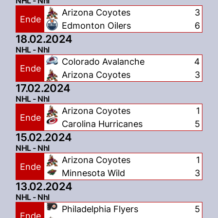
NHL - Nhl
Arizona Coyotes
3
Ende
Edmonton Oilers
6
18.02.2024
NHL - Nhl
Colorado Avalanche
4
Ende
Arizona Coyotes
3
17.02.2024
NHL - Nhl
Arizona Coyotes
1
Ende
Carolina Hurricanes
5
15.02.2024
NHL - Nhl
Arizona Coyotes
1
Ende
Minnesota Wild
3
13.02.2024
NHL - Nhl
Philadelphia Flyers
5
Ende