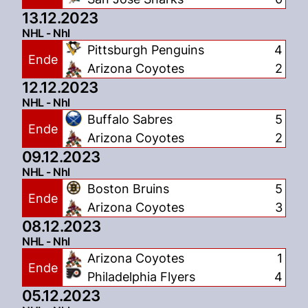
13.12.2023
NHL - Nhl
Pittsburgh Penguins
4
Ende
Arizona Coyotes
2
12.12.2023
NHL - Nhl
Buffalo Sabres
5
Ende
Arizona Coyotes
2
09.12.2023
NHL - Nhl
Boston Bruins
5
Ende
Arizona Coyotes
3
08.12.2023
NHL - Nhl
Arizona Coyotes
1
Ende
Philadelphia Flyers
4
05.12.2023