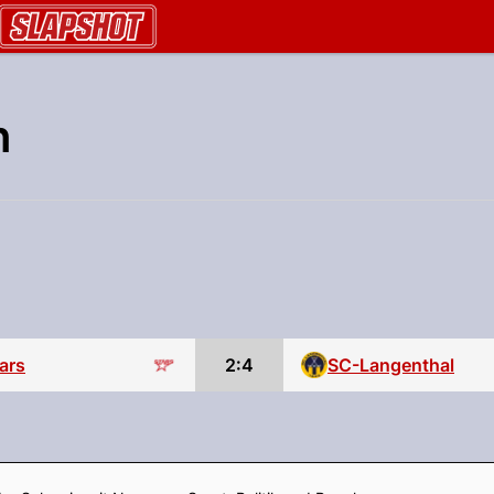
AU.ch
n
ars
2:4
SC-Langenthal
Footer