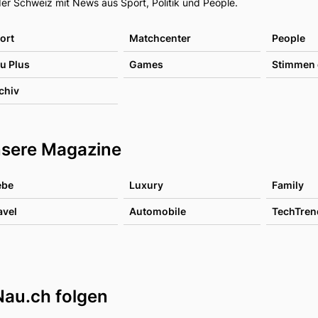
er Schweiz mit News aus Sport, Politik und People.
ort
Matchcenter
People
u Plus
Games
Stimmen 
chiv
sere Magazine
ebe
Luxury
Family
avel
Automobile
TechTren
Nau.ch folgen