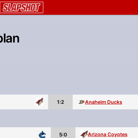
AU.ch
plan
1:2
Anaheim Ducks
Arizona Coyotes
5:0