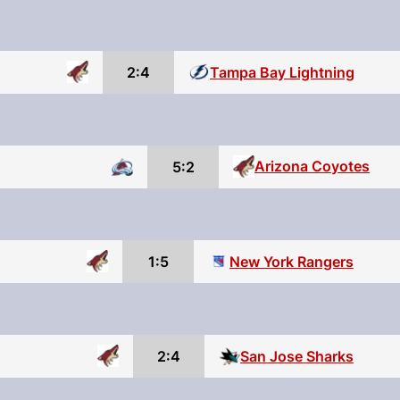
2:4
Tampa Bay Lightning
Arizona Coyotes
5:2
1:5
New York Rangers
2:4
San Jose Sharks