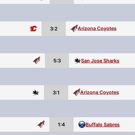
Arizona Coyotes
3:2
5:3
San Jose Sharks
Arizona Coyotes
3:1
1:4
Buffalo Sabres