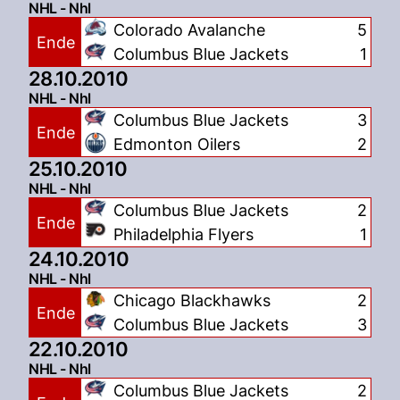
NHL - Nhl
Colorado Avalanche
5
Ende
Columbus Blue Jackets
1
28.10.2010
NHL - Nhl
Columbus Blue Jackets
3
Ende
Edmonton Oilers
2
25.10.2010
NHL - Nhl
Columbus Blue Jackets
2
Ende
Philadelphia Flyers
1
24.10.2010
NHL - Nhl
Chicago Blackhawks
2
Ende
Columbus Blue Jackets
3
22.10.2010
NHL - Nhl
Columbus Blue Jackets
2