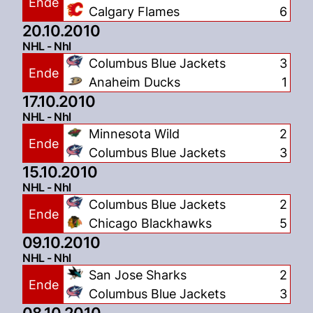
Ende
Calgary Flames
6
20.10.2010
NHL - Nhl
Columbus Blue Jackets
3
Ende
Anaheim Ducks
1
17.10.2010
NHL - Nhl
Minnesota Wild
2
Ende
Columbus Blue Jackets
3
15.10.2010
NHL - Nhl
Columbus Blue Jackets
2
Ende
Chicago Blackhawks
5
09.10.2010
NHL - Nhl
San Jose Sharks
2
Ende
Columbus Blue Jackets
3