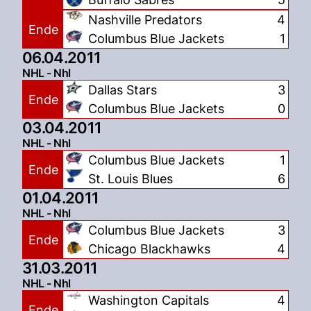
Nashville Predators
4
Ende
Columbus Blue Jackets
1
06.04.2011
NHL - Nhl
Dallas Stars
3
Ende
Columbus Blue Jackets
0
03.04.2011
NHL - Nhl
Columbus Blue Jackets
1
Ende
St. Louis Blues
6
01.04.2011
NHL - Nhl
Columbus Blue Jackets
3
Ende
Chicago Blackhawks
4
31.03.2011
NHL - Nhl
Washington Capitals
4
Ende