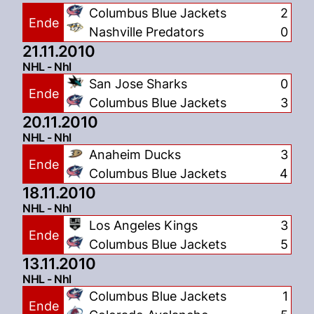
Columbus Blue Jackets
2
Ende
Nashville Predators
0
21.11.2010
NHL - Nhl
San Jose Sharks
0
Ende
Columbus Blue Jackets
3
20.11.2010
NHL - Nhl
Anaheim Ducks
3
Ende
Columbus Blue Jackets
4
18.11.2010
NHL - Nhl
Los Angeles Kings
3
Ende
Columbus Blue Jackets
5
13.11.2010
NHL - Nhl
Columbus Blue Jackets
1
Ende