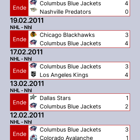
Columbus Blue Jackets
4
Ende
Nashville Predators
0
19.02.2011
NHL - Nhl
Chicago Blackhawks
3
Ende
Columbus Blue Jackets
4
17.02.2011
NHL - Nhl
Columbus Blue Jackets
3
Ende
Los Angeles Kings
4
13.02.2011
NHL - Nhl
Dallas Stars
1
Ende
Columbus Blue Jackets
2
12.02.2011
NHL - Nhl
Columbus Blue Jackets
3
Ende
Colorado Avalanche
1