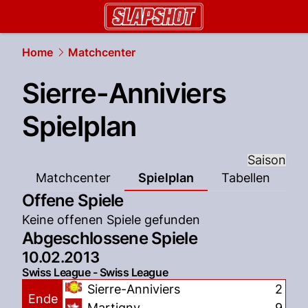
slapshot.
NAU.ch
Home
Matchcenter
Sierre-Anniviers
Spielplan
Saison
Matchcenter
Spielplan
Tabellen
Offene Spiele
Keine offenen Spiele gefunden
Abgeschlossene Spiele
10.02.2013
Swiss League - Swiss League
Sierre-Anniviers
2
Ende
Martigny
9