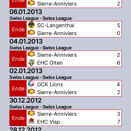
Sierre-Anniviers
2
06.01.2013
Swiss League - Swiss League
SC-Langenthal
5
Ende
Sierre-Anniviers
0
04.01.2013
Swiss League - Swiss League
Sierre-Anniviers
2
Ende
EHC Olten
6
02.01.2013
Swiss League - Swiss League
GCK Lions
4
Ende
Sierre-Anniviers
2
30.12.2012
Swiss League - Swiss League
Sierre-Anniviers
3
Ende
EHC Visp
7
28.12.2012