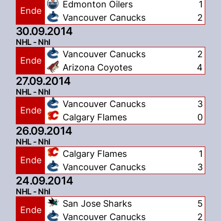
Edmonton Oilers
1
Ende
Vancouver Canucks
2
30.09.2014
NHL - Nhl
Vancouver Canucks
2
Ende
Arizona Coyotes
4
27.09.2014
NHL - Nhl
Vancouver Canucks
3
Ende
Calgary Flames
0
26.09.2014
NHL - Nhl
Calgary Flames
1
Ende
Vancouver Canucks
3
24.09.2014
NHL - Nhl
San Jose Sharks
5
Ende
Vancouver Canucks
2