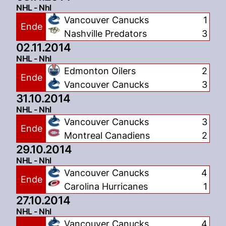
NHL - Nhl
Vancouver Canucks
1
Ende
Nashville Predators
3
02.11.2014
NHL - Nhl
Edmonton Oilers
2
Ende
Vancouver Canucks
3
31.10.2014
NHL - Nhl
Vancouver Canucks
3
Ende
Montreal Canadiens
2
29.10.2014
NHL - Nhl
Vancouver Canucks
4
Ende
Carolina Hurricanes
1
27.10.2014
NHL - Nhl
Vancouver Canucks
4