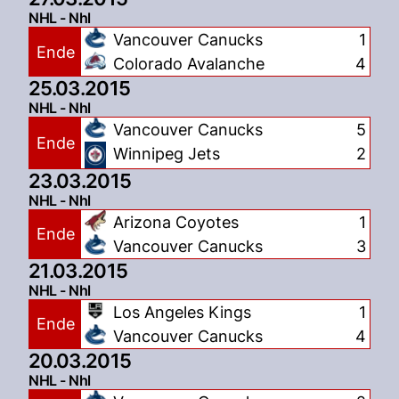
NHL - Nhl
Vancouver Canucks
1
Ende
Colorado Avalanche
4
25.03.2015
NHL - Nhl
Vancouver Canucks
5
Ende
Winnipeg Jets
2
23.03.2015
NHL - Nhl
Arizona Coyotes
1
Ende
Vancouver Canucks
3
21.03.2015
NHL - Nhl
Los Angeles Kings
1
Ende
Vancouver Canucks
4
20.03.2015
NHL - Nhl