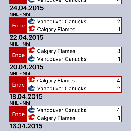
24.04.2015
NHL - Nhl
Vancouver Canucks
2
Ende
Calgary Flames
1
22.04.2015
NHL - Nhl
Calgary Flames
3
Ende
Vancouver Canucks
1
20.04.2015
NHL - Nhl
Calgary Flames
4
Ende
Vancouver Canucks
2
18.04.2015
NHL - Nhl
Vancouver Canucks
4
Ende
Calgary Flames
1
16.04.2015