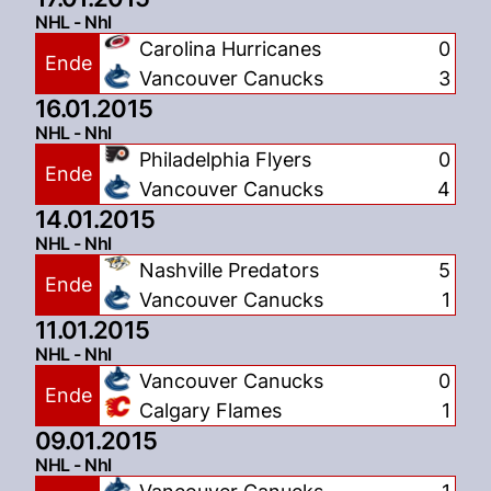
NHL - Nhl
Carolina Hurricanes
0
Ende
Vancouver Canucks
3
16.01.2015
NHL - Nhl
Philadelphia Flyers
0
Ende
Vancouver Canucks
4
14.01.2015
NHL - Nhl
Nashville Predators
5
Ende
Vancouver Canucks
1
11.01.2015
NHL - Nhl
Vancouver Canucks
0
Ende
Calgary Flames
1
09.01.2015
NHL - Nhl