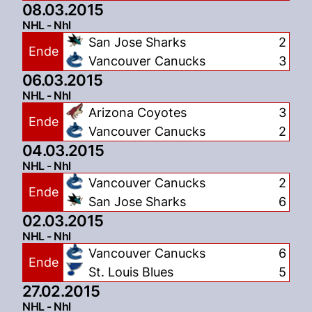
08.03.2015
NHL - Nhl
San Jose Sharks
2
Ende
Vancouver Canucks
3
06.03.2015
NHL - Nhl
Arizona Coyotes
3
Ende
Vancouver Canucks
2
04.03.2015
NHL - Nhl
Vancouver Canucks
2
Ende
San Jose Sharks
6
02.03.2015
NHL - Nhl
Vancouver Canucks
6
Ende
St. Louis Blues
5
27.02.2015
NHL - Nhl