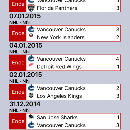
Vancouver Canucks
1
Ende
Florida Panthers
3
07.01.2015
NHL - Nhl
Vancouver Canucks
3
Ende
New York Islanders
2
04.01.2015
NHL - Nhl
Vancouver Canucks
4
Ende
Detroit Red Wings
1
02.01.2015
NHL - Nhl
Vancouver Canucks
2
Ende
Los Angeles Kings
3
31.12.2014
NHL - Nhl
San Jose Sharks
1
Ende
Vancouver Canucks
3