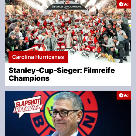
Artike
9d
Carolina Hurricanes
Stanley-Cup-Sieger: Filmreife
Champions
Artike
9d