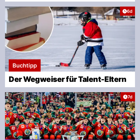
Artike
6d
Buchtipp
Der Wegweiser für Talent-Eltern
Artike
7d