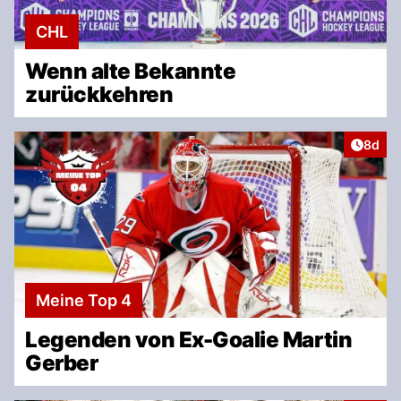
CHL
Wenn alte Bekannte
zurückkehren
Artike
8d
Meine Top 4
Legenden von Ex-Goalie Martin
Gerber