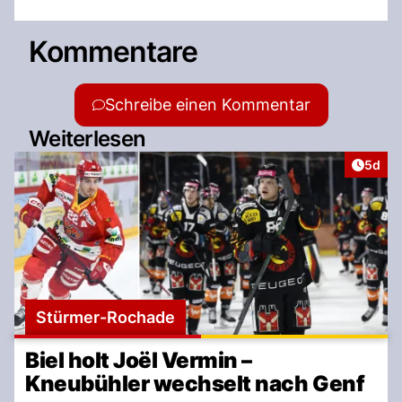
Kommentare
Schreibe einen Kommentar
Weiterlesen
Artike
5d
Stürmer-Rochade
Biel holt Joël Vermin –
Kneubühler wechselt nach Genf