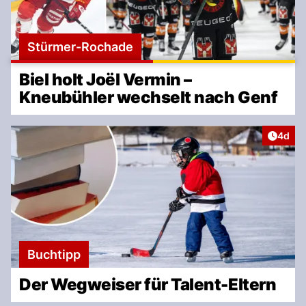
Stürmer-Rochade
Biel holt Joël Vermin –
Kneubühler wechselt nach Genf
Artike
4d
Buchtipp
Der Wegweiser für Talent-Eltern