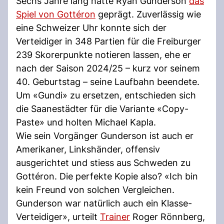
Sechs Jahre lang hatte Ryan Gunderson
das
Spiel von Gottéron
geprägt. Zuverlässig wie
eine Schweizer Uhr konnte sich der
Verteidiger in 348 Partien für die Freiburger
239 Skorerpunkte notieren lassen, ehe er
nach der Saison 2024/25 – kurz vor seinem
40. Geburtstag – seine Laufbahn beendete.
Um «Gundi» zu ersetzen, entschieden sich
die Saanestädter für die Variante «Copy-
Paste» und holten Michael Kapla.
Wie sein Vorgänger Gunderson ist auch er
Amerikaner, Linkshänder, offensiv
ausgerichtet und stiess aus Schweden zu
Gottéron. Die perfekte Kopie also? «Ich bin
kein Freund von solchen Vergleichen.
Gunderson war natürlich auch ein Klasse-
Verteidiger», urteilt
Trainer
Roger Rönnberg,