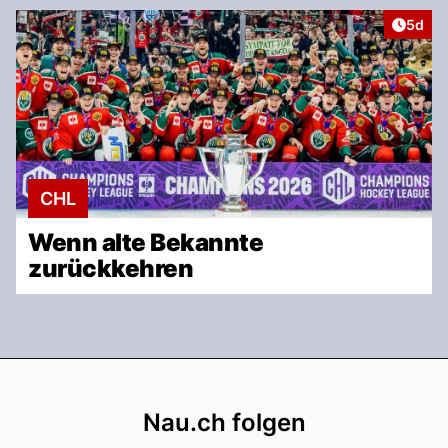
Artike
5d
CHL
Wenn alte Bekannte
zurückkehren
Footer
Nau.ch folgen