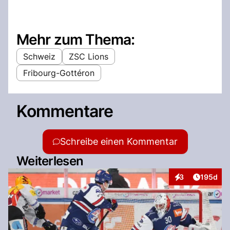
Mehr zum Thema:
Schweiz
ZSC Lions
Fribourg-Gottéron
Kommentare
Schreibe einen Kommentar
Weiterlesen
Artikel v
3
195d
Interaktionen