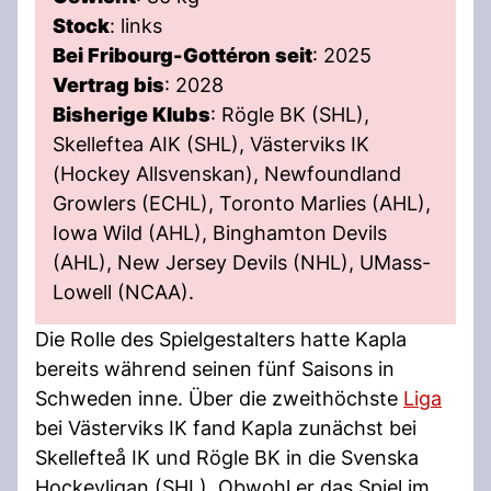
Stock
: links
Bei Fribourg-Gottéron seit
: 2025
Vertrag bis
: 2028
Bisherige Klubs
: Rögle BK (SHL),
Skelleftea AIK (SHL), Västerviks IK
(Hockey Allsvenskan), Newfoundland
Growlers (ECHL), Toronto Marlies (AHL),
Iowa Wild (AHL), Binghamton Devils
(AHL), New Jersey Devils (NHL), UMass-
Lowell (NCAA).
Die Rolle des Spielgestalters hatte Kapla
bereits während seinen fünf Saisons in
Schweden inne. Über die zweithöchste
Liga
bei Västerviks IK fand Kapla zunächst bei
Skellefteå IK und Rögle BK in die Svenska
Hockeyligan (SHL). Obwohl er das Spiel im