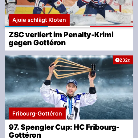
Ajoie schlägt Kloten
ZSC verliert im Penalty-Krimi
gegen Gottéron
Artikel v
232d
Fribourg-Gottéron
97. Spengler Cup: HC Fribourg-
Gottéron