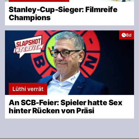
Stanley-Cup-Sieger: Filmreife
Champions
Artike
8d
Lüthi verrät
An SCB-Feier: Spieler hatte Sex
hinter Rücken von Präsi