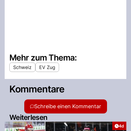
Mehr zum Thema:
Schweiz
EV Zug
Kommentare
Schreibe einen Kommentar
Weiterlesen
Artike
4d