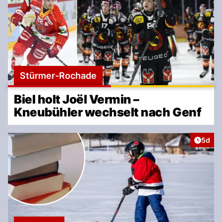
Stürmer-Rochade
Biel holt Joël Vermin –
Kneubühler wechselt nach Genf
Artike
5d