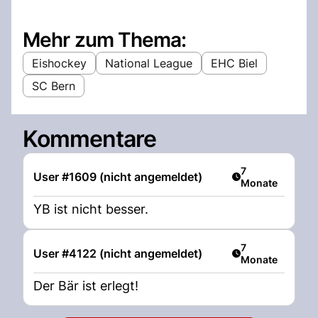
Mehr zum Thema:
Eishockey
National League
EHC Biel
SC Bern
Kommentare
Artikel veröffent
7
User #1609 (nicht angemeldet)
Monate
YB ist nicht besser.
Artikel veröffent
7
User #4122 (nicht angemeldet)
Monate
Der Bär ist erlegt!