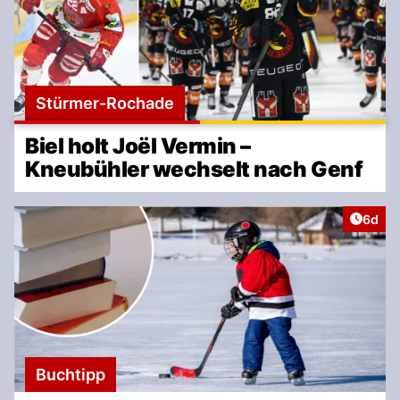
Stürmer-Rochade
Biel holt Joël Vermin –
Kneubühler wechselt nach Genf
Artike
6d
Buchtipp