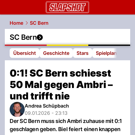
slapshot.
NAU.ch
Home
SC Bern
SC Bern
Übersicht
Geschichte
Stars
Spielplan
Tabe
0:1! SC Bern schiesst
50 Mal gegen Ambri –
und trifft nie
Andrea Schüpbach
09.01.2026 - 23:13
Der SC Bern muss sich Ambri zuhause mit 0:1
geschlagen geben. Biel feiert einen knappen