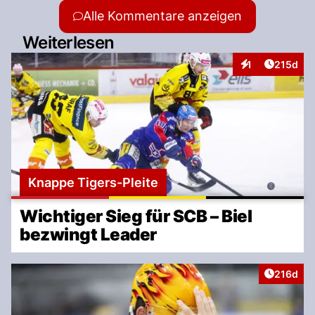
Alle Kommentare anzeigen
Weiterlesen
Artikel v
1
215d
Interaktionen
Knappe Tigers-Pleite
Wichtiger Sieg für SCB – Biel
bezwingt Leader
Artikel v
216d