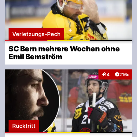
Verletzungs-Pech
SC Bern mehrere Wochen ohne
Emil Bemström
Artikel v
14
216d
Interaktionen
Rücktritt