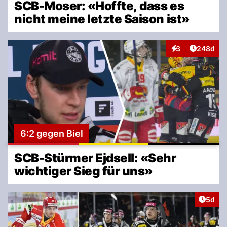
SCB-Moser: «Hoffte, dass es
nicht meine letzte Saison ist»
Artikel v
3
248d
Interaktionen
6:2 gegen Biel
SCB-Stürmer Ejdsell: «Sehr
wichtiger Sieg für uns»
Artike
5d