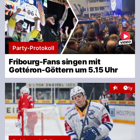
Party-Protokoll
Fribourg-Fans singen mit
Gottéron-Göttern um 5.15 Uhr
Artike
1
1y
Interaktionen