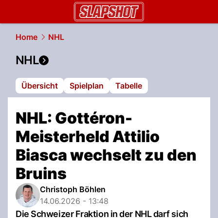
slapshot.
NAU.ch
Home
NHL
NHL
Übersicht
Spielplan
Tabelle
NHL: Gottéron-
Meisterheld Attilio
Biasca wechselt zu den
Bruins
Christoph Böhlen
14.06.2026 - 13:48
Die Schweizer Fraktion in der NHL darf sich