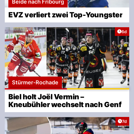
Beide nach Fribourg
EVZ verliert zwei Top-Youngster
Artike
6d
Stürmer-Rochade
Biel holt Joël Vermin –
Kneubühler wechselt nach Genf
Artike
7d