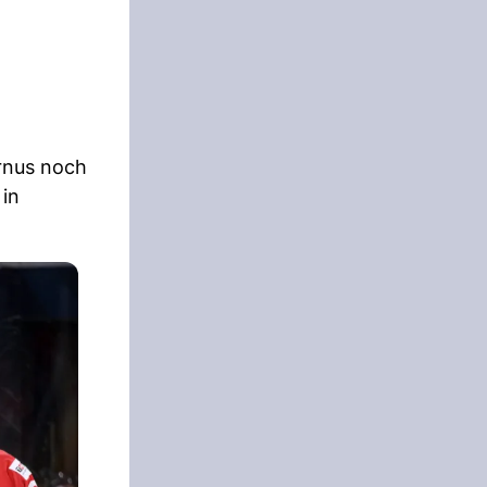
urnus noch
 in