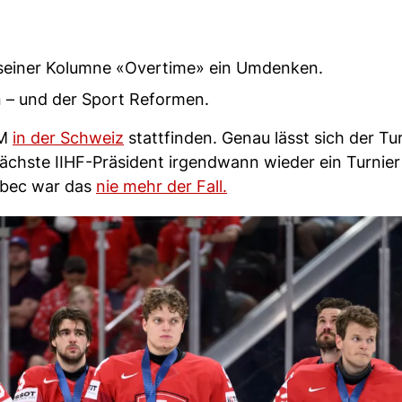
 seiner Kolumne «Overtime» ein Umdenken.
 – und der Sport Reformen.
WM
in der Schweiz
stattfinden. Genau lässt sich der T
nächste IIHF-Präsident irgendwann wieder ein Turnier
ébec war das
nie mehr der Fall.