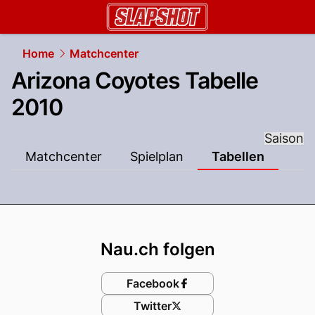
slapshot.
NAU.ch
Home
Matchcenter
Arizona Coyotes Tabelle
2010
Saison
Matchcenter
Spielplan
Tabellen
Footer
Nau.ch folgen
Facebook
Twitter