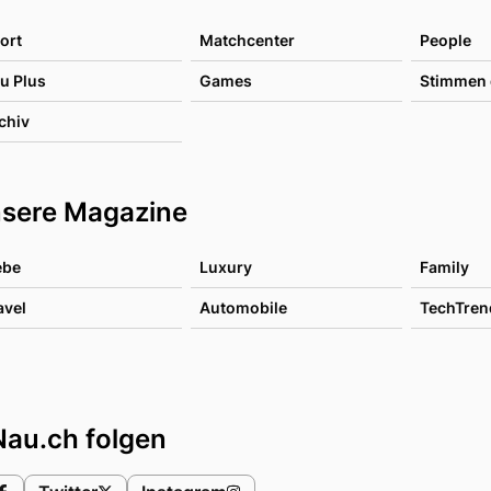
ort
Matchcenter
People
u Plus
Games
Stimmen 
chiv
sere Magazine
ebe
Luxury
Family
avel
Automobile
TechTren
Nau.ch folgen