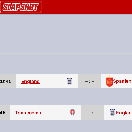
AU.ch
Spanien
20:45
England
– : –
45
Tschechien
– : –
Englan