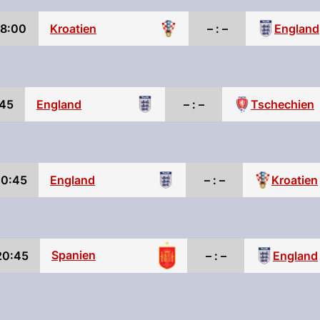
18:00
Kroatien
– : –
England
45
England
– : –
Tschechien
0:45
England
– : –
Kroatien
Spanien
20:45
– : –
England