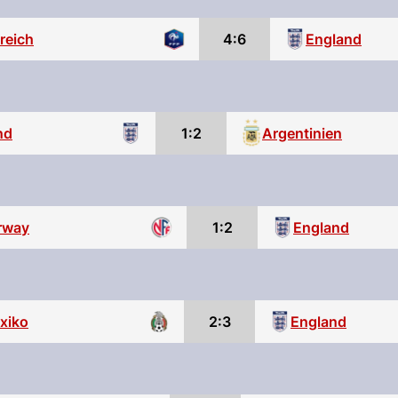
reich
4:6
England
Argentinien
nd
1:2
rway
1:2
England
xiko
2:3
England