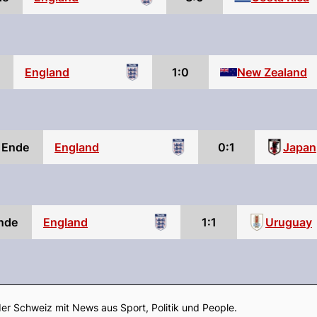
England
1:0
New Zealand
Ende
England
0:1
Japan
nde
England
1:1
Uruguay
Footer
er Schweiz mit News aus Sport, Politik und People.