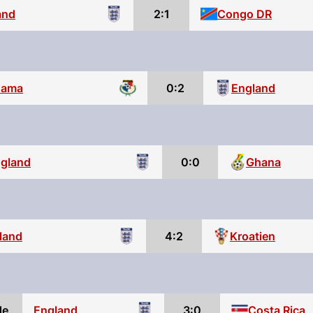
and
2:1
Congo DR
nama
0:2
England
gland
0:0
Ghana
land
4:2
Kroatien
de
England
3:0
Costa Rica