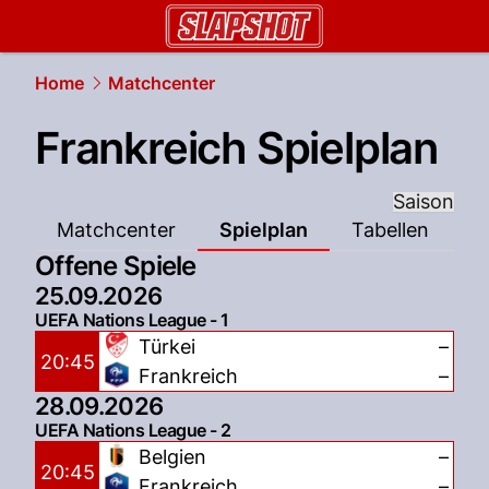
slapshot.
NAU.ch
Home
Matchcenter
Frankreich Spielplan
Saison
Matchcenter
Spielplan
Tabellen
Offene Spiele
25.09.2026
UEFA Nations League - 1
Türkei
–
20:45
Frankreich
–
28.09.2026
UEFA Nations League - 2
Belgien
–
20:45
Frankreich
–