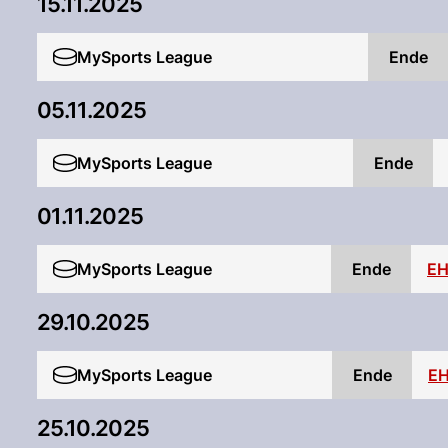
15.11.2025
MySports League
Ende
05.11.2025
MySports League
Ende
01.11.2025
MySports League
Ende
EH
29.10.2025
MySports League
Ende
EH
25.10.2025