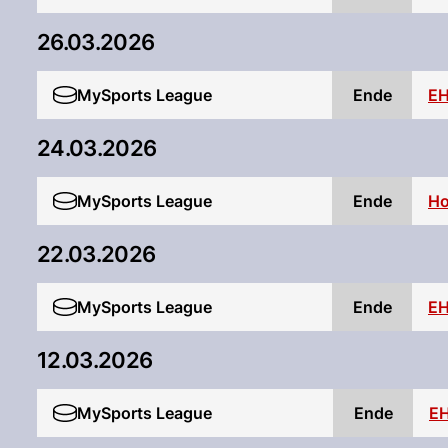
26.03.2026
MySports League
Ende
EH
24.03.2026
MySports League
Ende
Ho
22.03.2026
MySports League
Ende
EH
12.03.2026
MySports League
Ende
E