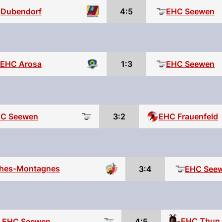
4:5
EHC Seewen
Dubendorf
EHC Arosa
1:3
EHC Seewen
C Seewen
3:2
EHC Frauenfeld
ches-Montagnes
3:4
EHC See
EHC Thun
EHC Seewen
4:5