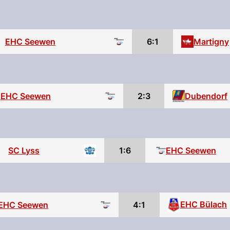
EHC Seewen
6:1
Martigny
EHC Seewen
2:3
Dubendorf
SC Lyss
1:6
EHC Seewen
EHC Bülach
EHC Seewen
4:1