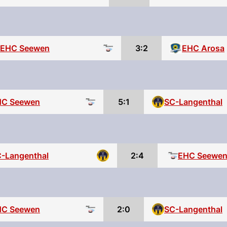
EHC Seewen
3:2
EHC Arosa
HC Seewen
5:1
SC-Langenthal
-Langenthal
2:4
EHC Seewe
HC Seewen
2:0
SC-Langenthal