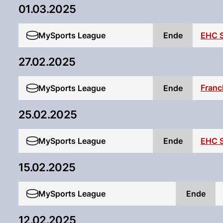
01.03.2025
MySports League
Ende
EHC 
27.02.2025
Fran
MySports League
Ende
25.02.2025
MySports League
Ende
EHC 
15.02.2025
MySports League
Ende
12.02.2025