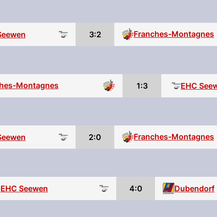
Franches-Montagnes
Seewen
3:2
ches-Montagnes
1:3
EHC See
Franches-Montagnes
Seewen
2:0
EHC Seewen
4:0
Dubendorf