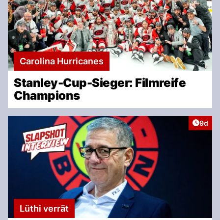
Carolina Hurricanes
Stanley-Cup-Sieger: Filmreife
Champions
Artike
9d
Lüthi verrät