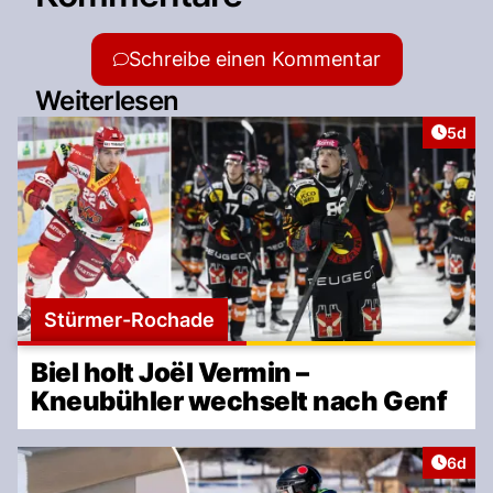
Schreibe einen Kommentar
Weiterlesen
Artike
5d
Stürmer-Rochade
Biel holt Joël Vermin –
Kneubühler wechselt nach Genf
Artike
6d