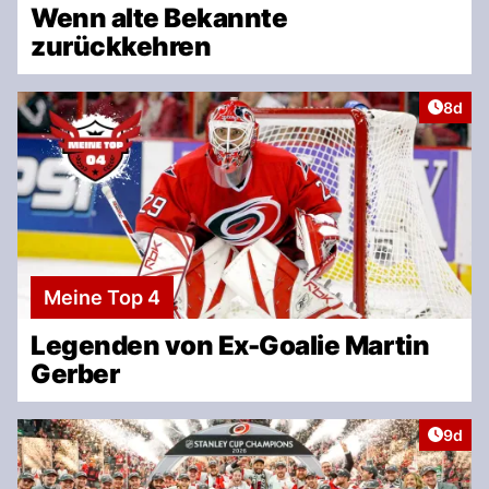
Wenn alte Bekannte
zurückkehren
Artike
8d
Meine Top 4
Legenden von Ex-Goalie Martin
Gerber
Artike
9d