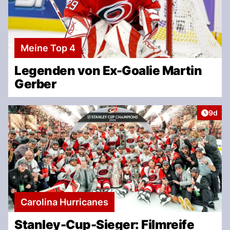
Meine Top 4
Legenden von Ex-Goalie Martin
Gerber
Artike
9d
Carolina Hurricanes
Stanley-Cup-Sieger: Filmreife