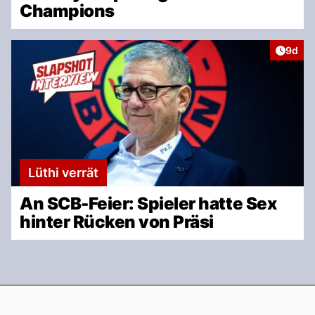
Champions
Artike
9d
Lüthi verrät
An SCB-Feier: Spieler hatte Sex
hinter Rücken von Präsi
Footer