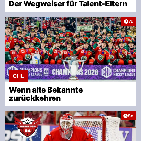
Der Wegweiser für Talent-Eltern
Artike
7d
CHL
Wenn alte Bekannte
zurückkehren
Artike
8d