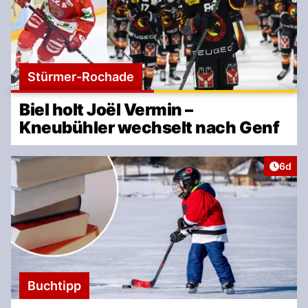
Stürmer-Rochade
Biel holt Joël Vermin –
Kneubühler wechselt nach Genf
Artike
6d
Buchtipp