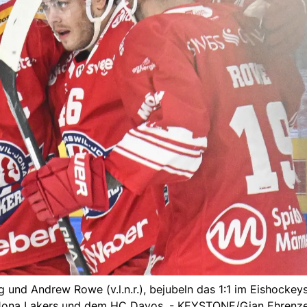
nd Andrew Rowe (v.l.n.r.), bejubeln das 1:1 im Eishockeys
Jona Lakers und dem HC Davos. - KEYSTONE/Gian Ehrenze