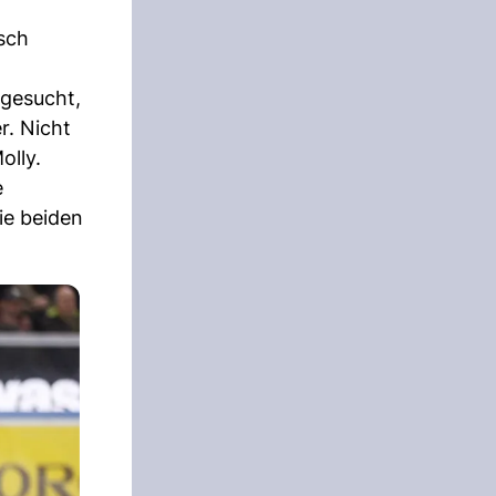
sch
 gesucht,
r. Nicht
olly.
e
ie beiden