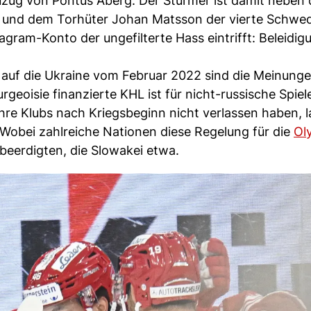
uzug von Pontus Aberg. Der Stürmer ist damit neben
n und dem Torhüter Johan Matsson der vierte Schwed
tagram-Konto der ungefilterte Hass eintrifft: Beleidig
s auf die Ukraine vom Februar 2022 sind die Meinung
geoisie finanzierte KHL ist für nicht-russische Spiel
 ihre Klubs nach Kriegsbeginn nicht verlassen haben, 
Wobei zahlreiche Nationen diese Regelung für die
Ol
 beerdigten, die Slowakei etwa.