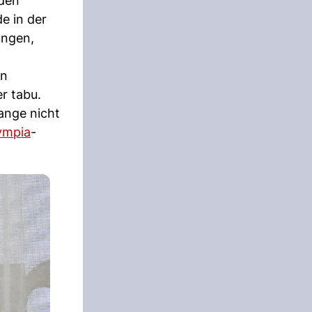
 den
e in der
ungen,
en
er tabu.
lange nicht
ympia
-