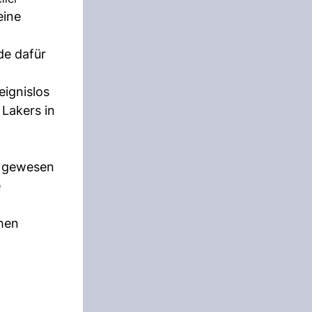
eine
de dafür
eignislos
 Lakers in
h gewesen
e
chen