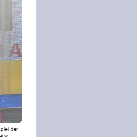
piel der
ller