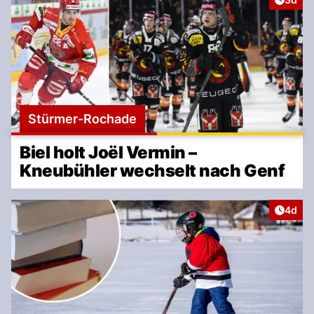
Stürmer-Rochade
Biel holt Joël Vermin –
Kneubühler wechselt nach Genf
Artike
4d