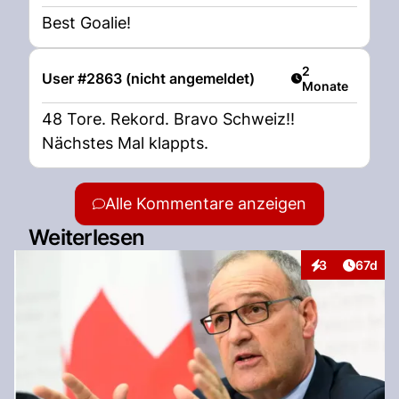
Best Goalie!
Artikel veröffent
2
User #2863 (nicht angemeldet)
Monate
48 Tore. Rekord. Bravo Schweiz!!
Nächstes Mal klappts.
Alle Kommentare anzeigen
Weiterlesen
Artikel
3
67d
Interaktionen