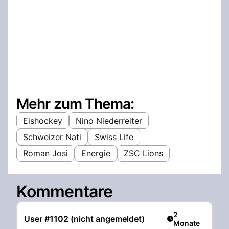
Mehr zum Thema:
Eishockey
Nino Niederreiter
Schweizer Nati
Swiss Life
Roman Josi
Energie
ZSC Lions
Kommentare
Artikel veröffent
2
User #1102 (nicht angemeldet)
Monate