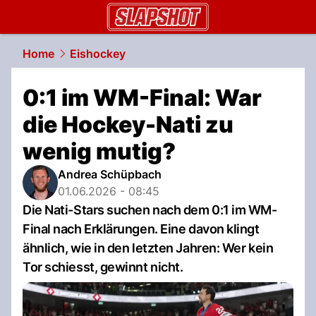
slapshot.
NAU.ch
Home
Eishockey
0:1 im WM-Final: War
die Hockey-Nati zu
wenig mutig?
Andrea Schüpbach
01.06.2026 - 08:45
Die Nati-Stars suchen nach dem 0:1 im WM-
Final nach Erklärungen. Eine davon klingt
ähnlich, wie in den letzten Jahren: Wer kein
Tor schiesst, gewinnt nicht.