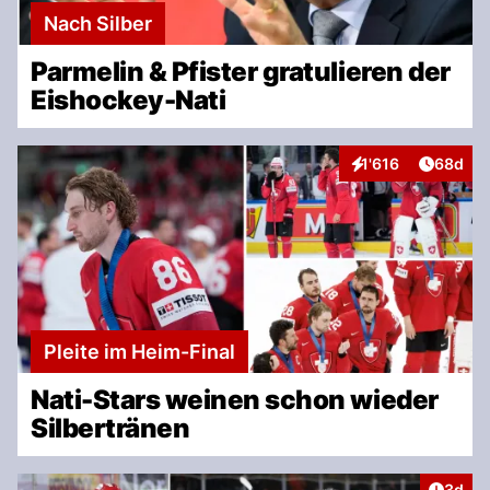
Nach Silber
Parmelin & Pfister gratulieren der
Eishockey-Nati
Artikel 
1'616
68d
Interaktionen
Pleite im Heim-Final
Nati-Stars weinen schon wieder
Silbertränen
Artike
3d