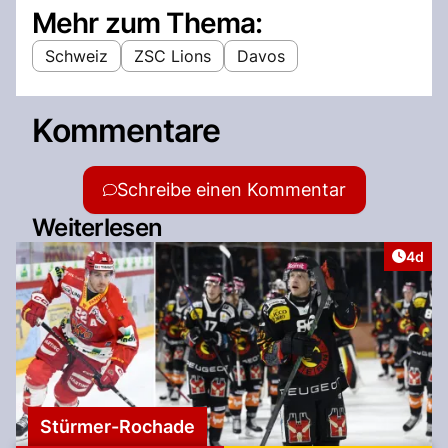
Mehr zum Thema:
Schweiz
ZSC Lions
Davos
Kommentare
Schreibe einen Kommentar
Weiterlesen
Artike
4d
Stürmer-Rochade