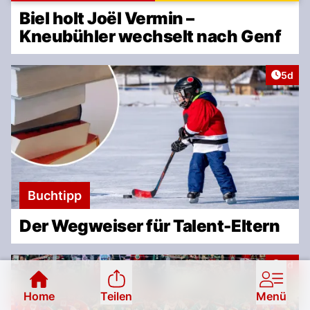
Biel holt Joël Vermin –
Kneubühler wechselt nach Genf
Artike
5d
Buchtipp
Der Wegweiser für Talent-Eltern
Artike
6d
Home
Teilen
Menü