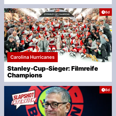
Artike
8d
Carolina Hurricanes
Stanley-Cup-Sieger: Filmreife
Champions
Artike
8d