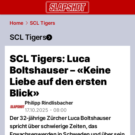
slapshot.
NAU.ch
Home
SCL Tigers
SCL Tigers
SCL Tigers: Luca
Boltshauser – «Keine
Liebe auf den ersten
Blick»
Philipp Rindlisbacher
17.10.2025 - 08:00
Der 32-jährige Zürcher Luca Boltshauser
spricht über schwierige Zeiten, das
Erwachsenwerden in Schweden und über sein