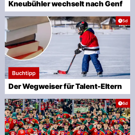
Kneubühler wechselt nach Genf
Artike
5d
Buchtipp
Der Wegweiser für Talent-Eltern
Artike
6d