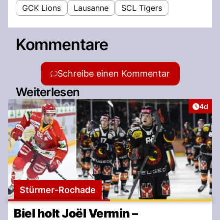
GCK Lions
Lausanne
SCL Tigers
Kommentare
Schreibe einen Kommentar
Weiterlesen
Artike
4d
Stürmer-Rochade
Biel holt Joël Vermin –