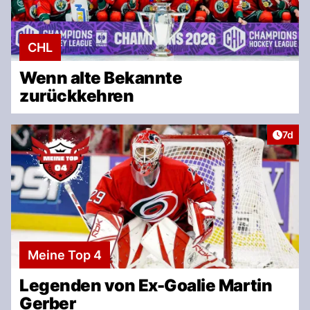
CHL
Wenn alte Bekannte
zurückkehren
Artike
7d
Meine Top 4
Legenden von Ex-Goalie Martin
Gerber